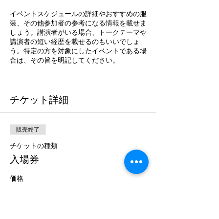
イベントスケジュールの詳細やおすすめの服
装、その他参加者の参考になる情報を載せま
しょう。講演者がいる場合、トークテーマや
講演者の短い経歴を載せるのもいいでしょ
う。特定の方を対象にしたイベントである場
合は、その旨を明記してください。
この欄を利用してイベントのオリジナリティ
や開催への思いをアピールし、ユーザーの参
加意欲を高めましょう。
チケット詳細
販売終了
チケットの種類
入場券
価格
￥3,500
+チケット手数料￥88