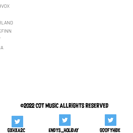
HVOX
RLAND
KFINN
T
CA
©2022 COT MUSIC ALLRIGHTS RESERVED
GxHxa2c
endys_holiday
GOOFYHIDE