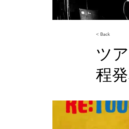
< Back
ツア
程発